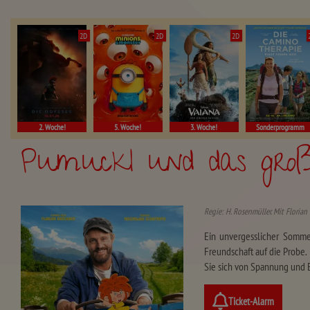
2D
2D
2D
2. Woche!
5. Woche!
3. Woche!
Sonderprogramm
Pumuckl und das groß
Regie: H. Rosenmüller. Mit Florian 
Ein unvergesslicher Sommer
Freundschaft auf die Probe.
Sie sich von Spannung und 
Ticket-Alarm