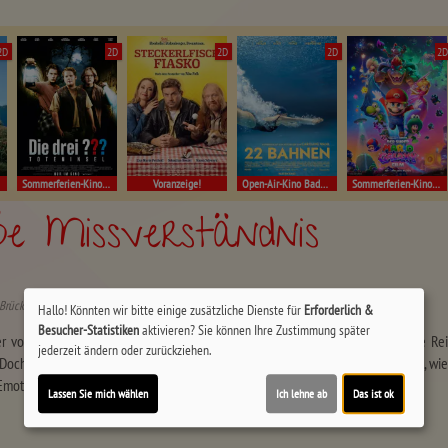
2D
2D
2D
2D
2
Sommerferien-Kino Müllheim
Voranzeige!
Open-Air-Kino Badenweiler!
Sommerferien-Kino Müllheim
e Missverständnis
Brückner, Anja Knauer, Stella Goritzki
Hallo! Könnten wir bitte einige zusätzliche Dienste für
Erforderlich &
Besucher-Statistiken
aktivieren? Sie können Ihre Zustimmung später
 voller Abenteuer erwartet Florian und seinen kleinen Koboldfreund. Eine Reis
jederzeit ändern oder zurückziehen.
 Doch Missverständnisse drohen, die beiden auseinanderzubringen. Erleben Sie, w
Emotionen mitreißen!
Lassen Sie mich wählen
Ich lehne ab
Das ist ok