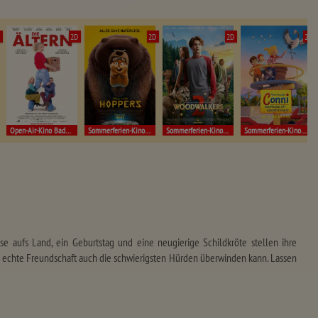
D
2D
2D
2D
2D
Open-Air-Kino Badenweiler!
Sommerferien-Kino Müllheim
Sommerferien-Kino Müllheim
Sommerferien-Kino Müllheim
e aufs Land, ein Geburtstag und eine neugierige Schildkröte stellen ihre
ie echte Freundschaft auch die schwierigsten Hürden überwinden kann. Lassen