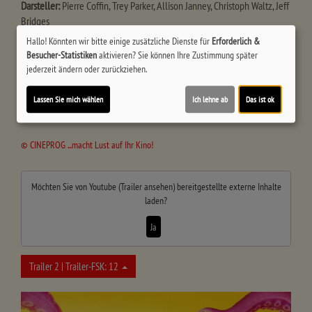
Darsteller:
Pierre Coffin, Trey Parker, Allison Janney, Christoph Waltz, Jeff
Bridges
Hallo! Könnten wir bitte einige zusätzliche Dienste für
Erforderlich &
Regie:
Pierre Coffin, Patrick Delage
Drehbuch:
Brian Lynch, Pierre Coffin
Besucher-Statistiken
aktivieren? Sie können Ihre Zustimmung später
Musik:
John Powell
Schnitt:
Gregory Perler;
Genre:
Abenteuer,
jederzeit ändern oder zurückziehen.
Animation, Komödie, Familie, Fantasy
Land:
USA 2026
Verleih:
Universal
Int´l
Lassen Sie mich wählen
Ich lehne ab
Das ist ok
Inhalte zum Teil von
© CINEPROG ...macht Lust auf Ihr Kino!
Möchten Sie von
Youtube (Trailer ansehen)
bereitgestellte externe Inhalte
laden?
Ja
Trailer 2 | Trailer-FSK: 12