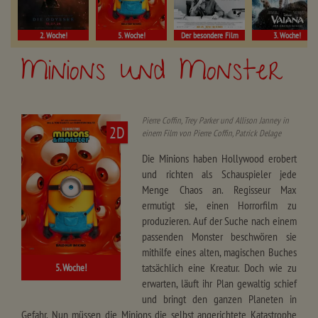
2. Woche!
5. Woche!
Der besondere Film
3. Woche!
Minions und Monster
Pierre Coffin, Trey Parker und Allison Janney in
2D
einem Film von Pierre Coffin, Patrick Delage
Die Minions haben Hollywood erobert
und richten als Schauspieler jede
Menge Chaos an. Regisseur Max
ermutigt sie, einen Horrorfilm zu
produzieren. Auf der Suche nach einem
passenden Monster beschwören sie
mithilfe eines alten, magischen Buches
tatsächlich eine Kreatur. Doch wie zu
5. Woche!
erwarten, läuft ihr Plan gewaltig schief
und bringt den ganzen Planeten in
Gefahr. Nun müssen die Minions die selbst angerichtete Katastrophe