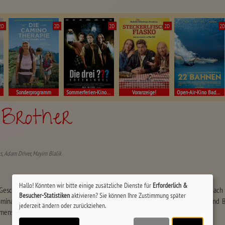
2D
2D
2D
2D
2
Sonderprogramm
Sommerferien-Kino Müllheim
Voranzeige!
Open-Air-Kino Badenweiler!
 Brother
s, Adam Driver, Mayim Bialik
Hallo! Könnten wir bitte einige zusätzliche Dienste für
Erforderlich &
schichten über Familie und Vergänglichkeit! Begleiten Sie Jeff und Emily nach 
Besucher-Statistiken
aktivieren? Sie können Ihre Zustimmung später
dominanten Mutter konfrontiert werden. In Paris tauchen die Zwillinge Skye und B
jederzeit ändern oder zurückziehen.
enschliche Beziehungen, die Sie nicht verpassen sollten!