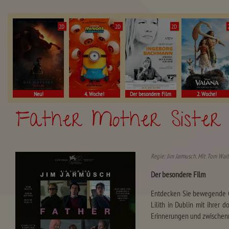
2D
2D
2D
Neu!
4. Woche!
Der besondere Film
2. Woche!
Father Mother Sister
Regie: Jim Jarmusch. Mit Tom Wait
Der besondere Film
Entdecken Sie bewegende Ge
Lilith in Dublin mit ihrer 
Erinnerungen und zwischenm