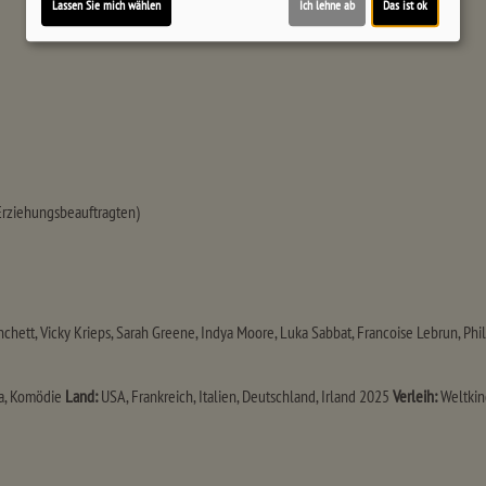
Lassen Sie mich wählen
Ich lehne ab
Das ist ok
 Erziehungsbeauftragten)
nchett, Vicky Krieps, Sarah Greene, Indya Moore, Luka Sabbat, Francoise Lebrun, P
a, Komödie
Land:
USA, Frankreich, Italien, Deutschland, Irland 2025
Verleih:
Weltkin