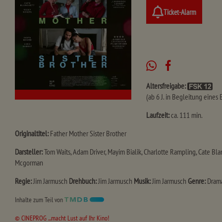
Ticket-Alarm
Altersfreigabe:
(ab 6 J. in Begleitung eines
Laufzeit:
ca. 111 min.
Originaltitel:
Father Mother Sister Brother
Darsteller:
Tom Waits, Adam Driver, Mayim Bialik, Charlotte Rampling, Cate Bla
Mcgorman
Regie:
Jim Jarmusch
Drehbuch:
Jim Jarmusch
Musik:
Jim Jarmusch
Genre:
Dram
Inhalte zum Teil von
© CINEPROG ...macht Lust auf Ihr Kino!