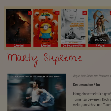
2D
2D
2D
2. Woche!
5. Woche!
Der besondere Film
3. Woche!
Marty Supreme
Regie: Josh Safdie. Mit Timothee 
Der besondere Film
Marty, ein vermeintlich gew
Turnier zu beweisen. Doch d
weiter, um sich seinen Tra