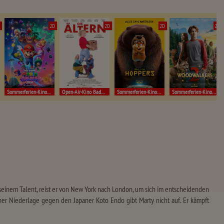
D
2D
2D
2D
2D
Sommerferien-Kino Müllheim
Open-Air-Kino Badenweiler!
Sommerferien-Kino Müllheim
Sommerferien-Kino Müllheim
 seinem Talent, reist er von New York nach London, um sich im entscheidenden
iner Niederlage gegen den Japaner Koto Endo gibt Marty nicht auf. Er kämpft