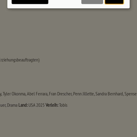
 Erziehungsbeauftragten)
Tyler Okonma, Abel Ferrara, Fran Drescher, Penn Jillette, Sandra Bernhard, Spense
uer, Drama
Land:
USA 2025
Verleih:
Tobis