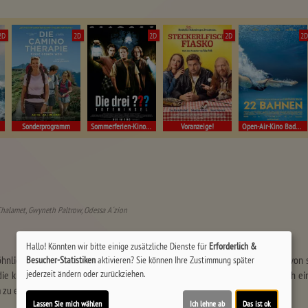
2D
2D
2D
2D
2
Sonderprogramm
Sommerferien-Kino Müllheim
Voranzeige!
Open-Air-Kino Badenweiler!
Chalamet, Gwyneth Paltrow, Odessa A´zion
Hallo! Könnten wir bitte einige zusätzliche Dienste für
Erforderlich &
öhnlicher Schuhverkäufer, träumt groß: Weltmeister im Tischtennis! Überzeugt von
Besucher-Statistiken
aktivieren? Sie können Ihre Zustimmung später
jederzeit ändern oder zurückziehen.
ie knallharte Realität des Sports fordert mehr als nur Selbstbewusstsein. Nach e
um zu erfüllen und dem Schuladen seines Onkels zu entkommen.
Lassen Sie mich wählen
Ich lehne ab
Das ist ok