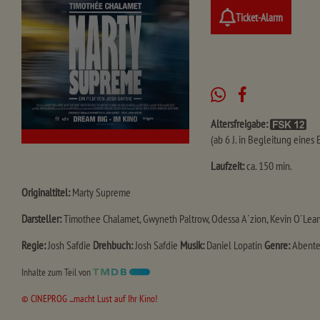
Ticket-Alarm
Altersfreigabe:
(ab 6 J. in Begleitung eines
Laufzeit:
ca. 150 min.
Originaltitel:
Marty Supreme
Darsteller:
Timothee Chalamet, Gwyneth Paltrow, Odessa A´zion, Kevin O´Leary, 
Regie:
Josh Safdie
Drehbuch:
Josh Safdie
Musik:
Daniel Lopatin
Genre:
Abente
Inhalte zum Teil von
© CINEPROG ...macht Lust auf Ihr Kino!