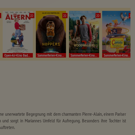
D
2D
2D
2D
2D
Open-Air-Kino Badenweiler!
Sommerferien-Kino Müllheim
Sommerferien-Kino Müllheim
Sommerferien-Kino Müllheim
 eine unerwartete Begegnung mit dem charmanten Pierre-Alain, einem Pariser
ch und sorgt in Mariannes Umfeld für Aufregung. Besonders ihre Tochter ist
Auftreten.