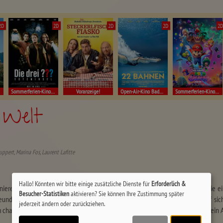
2D
2D
2D
2D
2
Sommerferien-Kino Müllheim
Voranzeige!
Open-Air-Kino Badenweiler!
Sommerferien-Kino Müllheim
 Welt
Huppert, Marina Fos, Laurent Lafitte
Hallo! Könnten wir bitte einige zusätzliche Dienste für
Erforderlich &
zinierende Welt von Marianne, der reichsten Frau der Welt, und erleben Sie, wie
Besucher-Statistiken
aktivieren? Sie können Ihre Zustimmung später
reundschaft entfacht. Diese Verbindung zieht Bewunderung und Irritation auf si
jederzeit ändern oder zurückziehen.
charismatischen Begleiter, dessen Leidenschaft für Geld ebenso groß ist wie sein 