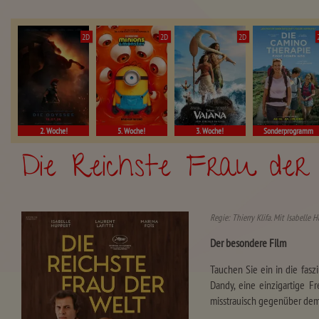
2D
2D
2D
2. Woche!
5. Woche!
3. Woche!
Sonderprogramm
Die Reichste Frau der
Regie: Thierry Klifa. Mit Isabelle 
Der besondere Film
Tauchen Sie ein in die fas
Dandy, eine einzigartige F
misstrauisch gegenüber dem 