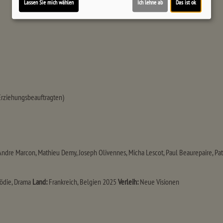
Lassen Sie mich wählen
Ich lehne ab
Das ist ok
 Erziehungsbeauftragten)
Andre Marcon, Mathieu Demy, Joseph Olivennes, Micha Lescot, Paul Beaurepaire, Patr
die, Drama
Land:
Frankreich, Belgien 2025
Verleih:
Neue Visionen