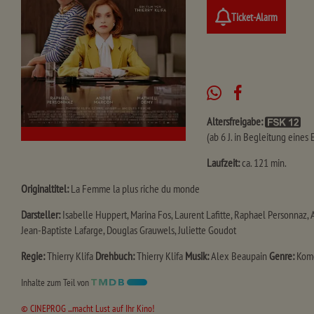
Ticket-Alarm
Altersfreigabe:
(ab 6 J. in Begleitung eines
Laufzeit:
ca. 121 min.
Originaltitel:
La Femme la plus riche du monde
Darsteller:
Isabelle Huppert, Marina Fos, Laurent Lafitte, Raphael Personnaz, 
Jean-Baptiste Lafarge, Douglas Grauwels, Juliette Goudot
Regie:
Thierry Klifa
Drehbuch:
Thierry Klifa
Musik:
Alex Beaupain
Genre:
Komö
Inhalte zum Teil von
© CINEPROG ...macht Lust auf Ihr Kino!