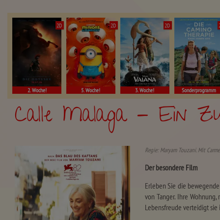
2D
2D
2D
2. Woche!
5. Woche!
3. Woche!
Sonderprogramm
Calle Malaga - Ein Z
Regie: Maryam Touzani. Mit Carme
Der besondere Film
Erleben Sie die bewegende G
von Tanger. Ihre Wohnung, r
Lebensfreude verteidigt sie