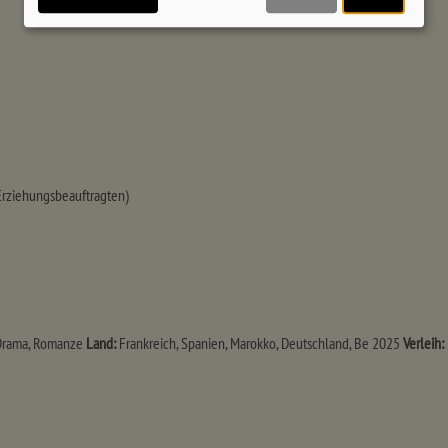
 Erziehungsbeauftragten)
Drama, Romanze
Land:
Frankreich, Spanien, Marokko, Deutschland, Be 2025
Verleih: