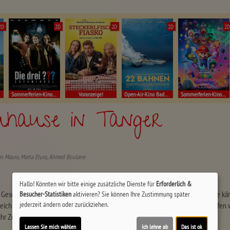
2D
2D
2D
2D
2
Sommerferien-Kino Müllheim
Voranzeige!
Open-Air-Kino Badenweiler!
Sommerferien-Kino Müllheim
uhause in Tanger
n Maura, Marta Etura, Ahmed Boulane
Hallo! Könnten wir bitte einige zusätzliche Dienste für
Erforderlich &
eschichte einer Frau, die mit Entschlossenheit und Kreativität um ihr Zuhause kämp
Besucher-Statistiken
aktivieren? Sie können Ihre Zustimmung später
jederzeit ändern oder zurückziehen.
eich an Erinnerungen, ist ihr Heiligtum. Doch als ihre Tochter Clara sie verkauf
 ihr Zuhause und entdeckt eine längst verloren geglaubte Liebe neu.
Lassen Sie mich wählen
Ich lehne ab
Das ist ok