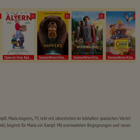
D
2D
2D
2D
2D
Open-Air-Kino Badenweiler!
Sommerferien-Kino Müllheim
Sommerferien-Kino Müllheim
Sommerferien-Kino Müllheim
ft. Maria Angeles, 79, lebt seit Jahrzehnten im lebhaften spanischen Viertel
en will, beginnt für Maria ein Kampf. Mit unerwarteten Begegnungen und neuer