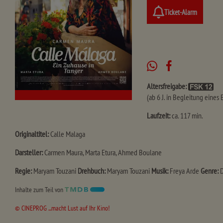
Ticket-Alarm
Altersfreigabe:
(ab 6 J. in Begleitung eines
Laufzeit:
ca. 117 min.
Originaltitel:
Calle Malaga
Darsteller:
Carmen Maura, Marta Etura, Ahmed Boulane
Regie:
Maryam Touzani
Drehbuch:
Maryam Touzani
Musik:
Freya Arde
Genre:
Inhalte zum Teil von
© CINEPROG ...macht Lust auf Ihr Kino!