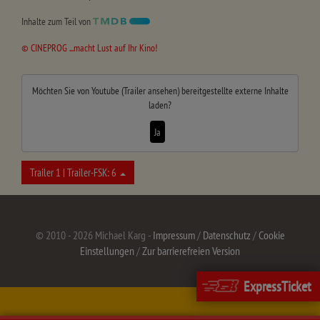
Inhalte zum Teil von
© CINEPROG ...macht Lust auf Ihr Kino!
Möchten Sie von
Youtube (Trailer ansehen)
bereitgestellte externe Inhalte
laden?
Ja
Trailer 1 | Trailer-FSK: 6
© 2010 - 2026 Michael Karg -
Impressum
/
Datenschutz
/
Cookie
Einstellungen
/
Zur barrierefreien Version
ExpressTicket