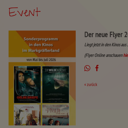
Event
Der neue Flyer 
Liegt jetzt in den Kinos aus .
(Flyer Online anschauen
hie
« zurück