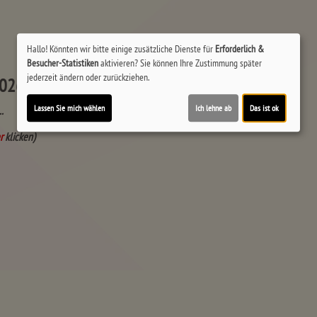
Hallo! Könnten wir bitte einige zusätzliche Dienste für
Erforderlich &
Besucher-Statistiken
aktivieren? Sie können Ihre Zustimmung später
jederzeit ändern oder zurückziehen.
2026-2
Lassen Sie mich wählen
Ich lehne ab
Das ist ok
..
r
klicken)